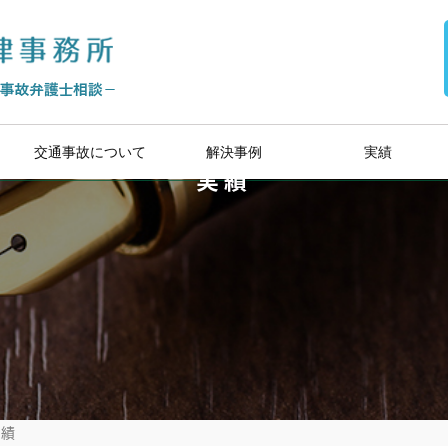
交通事故について
解決事例
実績
実績
後遺障害・逸失利益
損害賠償請求
実績