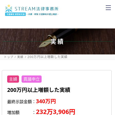
実績
200万円以上増額した実績
トップ
実績
主婦
異議申立
200万円以上増額した実績
340万円
最終示談金額：
232万3,906円
増加額
：